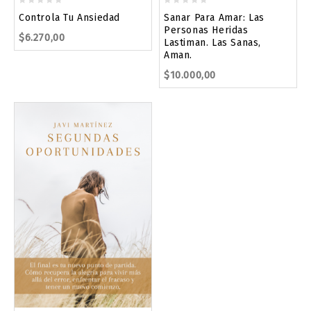
0
0
Controla Tu Ansiedad
Sanar Para Amar: Las
out
out
Personas Heridas
$
6.270,00
of
of
Lastiman. Las Sanas,
5
5
Aman.
$
10.000,00