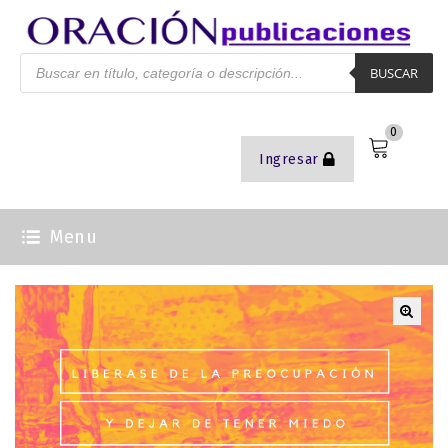
BUSCAR
0
Ingresar
Menu