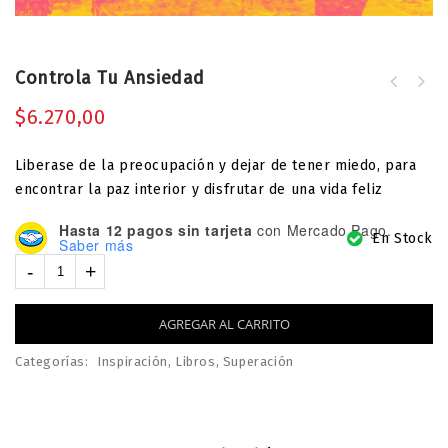
Controla Tu Ansiedad
Temporada De Renovación Interior:
Renueva Tu Vida Para La
$
6.270,00
Transformación Radical. Sé
Transformado Por Dios Desde La Raíz.
Liberase de la preocupación y dejar de tener miedo, para
[Renuévate. Reinvéntate.
encontrar la paz interior y disfrutar de una vida feliz
Transfórmate.]
Hasta 12 pagos sin tarjeta
con Mercado Pago.
En Stock
Saber más
AGREGAR AL CARRITO
Categorías:
Inspiración
,
Libros
,
Superación