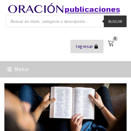
BUSCAR
0
Ingresar
Menu