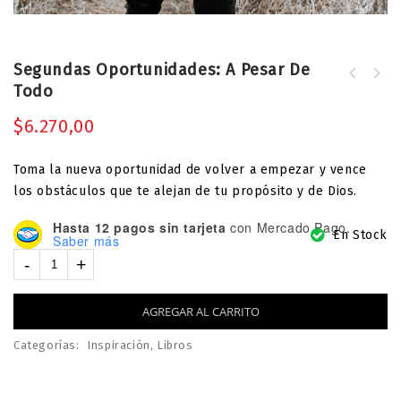
Segundas Oportunidades: A Pesar De
AMOR Y SEXO - para novios y solteros
Todo
- Javi Martínez
$
6.270,00
Toma la nueva oportunidad de volver a empezar y vence
los obstáculos que te alejan de tu propósito y de Dios.
Hasta 12 pagos sin tarjeta
con Mercado Pago.
En Stock
Saber más
AGREGAR AL CARRITO
Categorías:
Inspiración
,
Libros