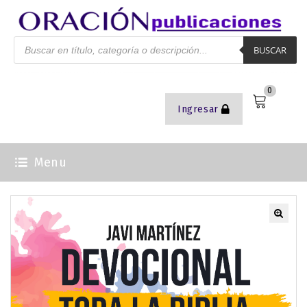
BUSCAR
0
Ingresar
Menu