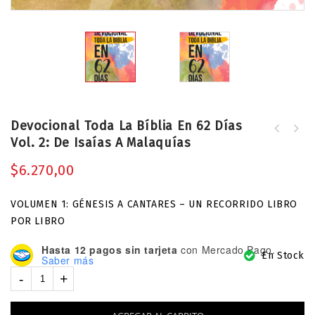
Devocional Toda La Bíblia En 62 Días
Vol. 2: De Isaías A Malaquías
Temporada De Renovación Interior:
Renueva Tu Vida Para La
$
6.270,00
Transformación Radical. Sé
Transformado Por Dios Desde La Raíz.
VOLUMEN 1: GÉNESIS A CANTARES – UN RECORRIDO LIBRO
[Renuévate. Reinvéntate.
Transfórmate.]
POR LIBRO
Hasta 12 pagos sin tarjeta
con Mercado Pago.
En Stock
Saber más