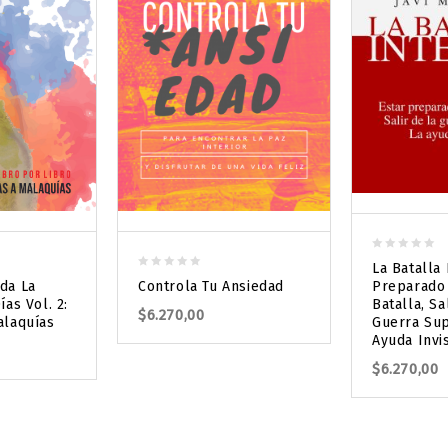
0
La Batalla 
0
out
Controla Tu Ansiedad
da La
Preparado 
out
of
ías Vol. 2:
Batalla, Sa
$
6.270,00
of
5
alaquías
Guerra Supe
5
Ayuda Invi
$
6.270,00