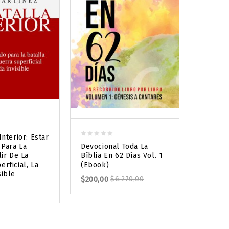
Interior: Estar
0
0
Para La
Devocional Toda La
Devocio
out
out
lir De La
Bíblia En 62 Días Vol. 1
Bíblia E
of
of
rficial, La
(Ebook)
$
6.270,
5
5
sible
$
200,00
$
6.270,00