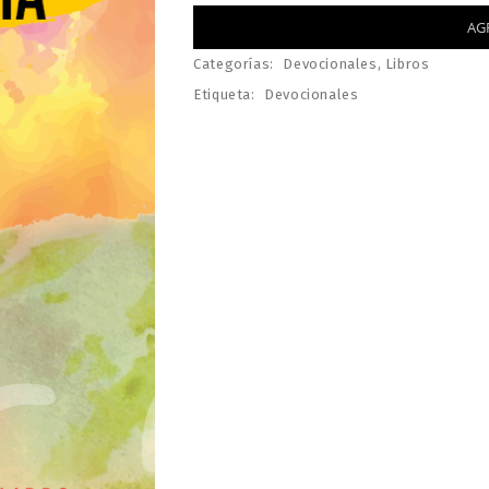
AG
Categorías:
Devocionales
,
Libros
Etiqueta:
Devocionales