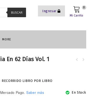
0
Ingresar
BUSCAR
Mi Carrito
MORE
a En 62 Días Vol. 1
ESCOGIDOS PARA LLEVAR SU PRESENCIA -
María Cristina Da Ponte de Dimarco
N RECORRIDO LIBRO POR LIBRO
Mercado Pago.
Saber más
En Stock