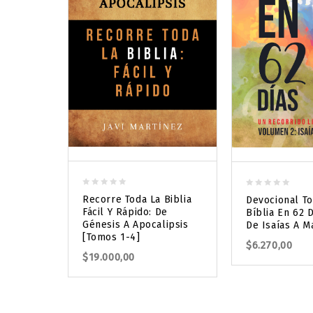
0
0
Recorre Toda La Biblia
Devocional To
out
out
Fácil Y Rápido: De
Bíblia En 62 D
of
of
Génesis A Apocalipsis
De Isaías A M
5
5
[Tomos 1-4]
$
6.270,00
$
19.000,00