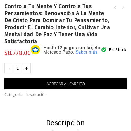
Controla Tu Mente Y Controla Tus
Controla Tu Mente: Reorganiza Tu
Pensamientos: Renovación A La Mente
A la Luz de la Palabra: 200
Mente, Cambia Tu Vida. Tu Renovación
De Cristo Para Dominar Tu Pensamiento,
encuentros poderosos con Jesús - Luz
A La Mente De Cristo Para Dominar Tu
Producir El Cambio Interior, Cultivar Una
Guagliardi de Malmoria
Pensamiento, Enfrentar La Adversidad
Y Cultivar Una Mentalidad De Paz
Mentalidad De Paz Y Tener Una Vida
Satisfactoria
Hasta 12 pagos sin tarjeta
con
En Stock
Mercado Pago.
Saber más
$
8.778,00
AGREGAR AL CARRITO
Categoría:
Inspiración
Descripción