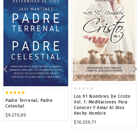
0
Los 91 Nombres De Cristo
5.00
out
Padre Terrenal, Padre
Vol. 1: Meditaciones Para
out of 5
of
Celestial
Conocer Y Amar Al Dios
5
Hecho Hombre
$
6.270,00
$
10.339,71