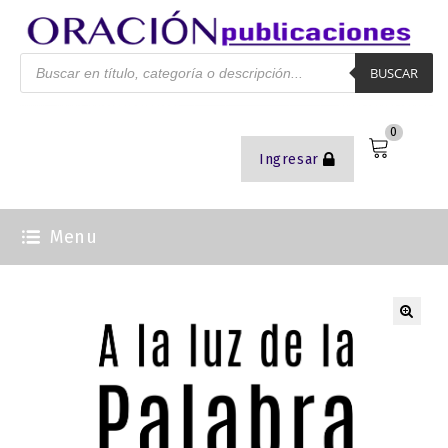
BUSCAR
0
Ingresar
Menu