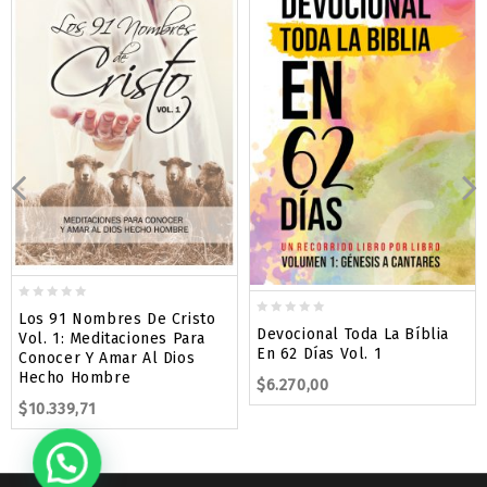
0
Los 91 Nombres De Cristo
0
out
Devocional Toda La Bíblia
Vol. 1: Meditaciones Para
out
of
En 62 Días Vol. 1
Conocer Y Amar Al Dios
of
5
Hecho Hombre
$
6.270,00
5
$
10.339,71