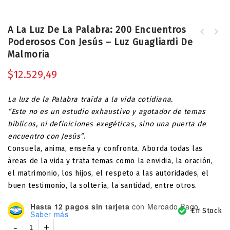
A La Luz De La Palabra: 200 Encuentros
Controla Tu Mente y Controla Tus
Poderosos Con Jesús – Luz Guagliardi De
Agentes De Salvación En El Fin Del
Pensamientos: Renovación A La Mente
Malmoria
Mundo - Javi Martínez
De Cristo Para Dominar Tu
Pensamiento, Producir El Cambio
$
12.529,49
Interior, Cultivar Una Mentalidad De
Paz Y Tener Una Vida Satisfactoria
La luz de la Palabra traída a la vida cotidiana.
“Este no es un estudio exhaustivo y agotador de temas
bíblicos, ni definiciones exegéticas, sino una puerta de
encuentro con Jesús”
.
Consuela, anima, enseña y confronta. Aborda todas las
áreas de la vida y trata temas como la envidia, la oración,
el matrimonio, los hijos, el respeto a las autoridades, el
buen testimonio, la soltería, la santidad, entre otros.
Hasta 12 pagos sin tarjeta
con Mercado Pago.
En Stock
Saber más