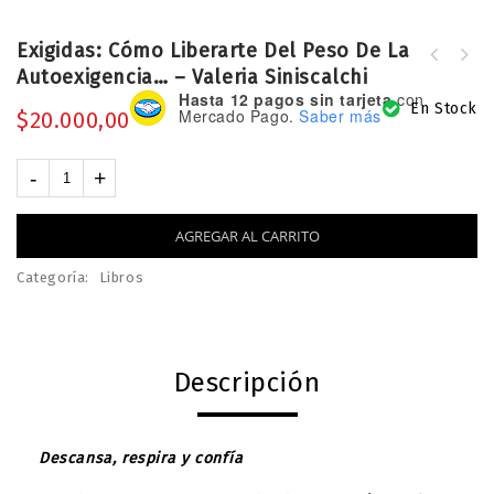
Exigidas: Cómo Liberarte Del Peso De La
Sanar para amar a tu pareja - Javi
Autoexigencia… – Valeria Siniscalchi
Martínez
Hasta 12 pagos sin tarjeta
con
En Stock
Mercado Pago.
Saber más
$
20.000,00
AGREGAR AL CARRITO
Categoría:
Libros
Descripción
Descansa, respira y confía