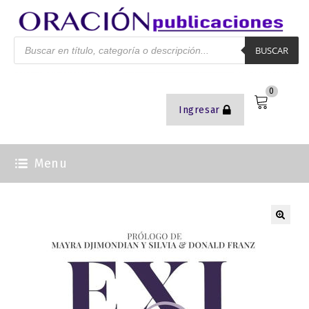
BUSCAR
0
Ingresar
Menu