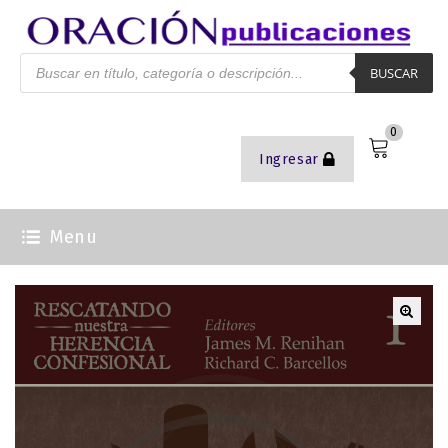
BUSCAR
0
Ingresar
Menu