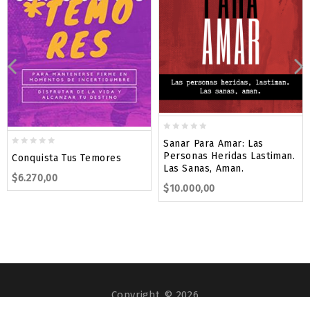
0
Sanar Para Amar: Las
out
0
Personas Heridas Lastiman.
Conquista Tus Temores
of
out
Las Sanas, Aman.
5
$
6.270,00
of
$
10.000,00
5
Copyright © 2026