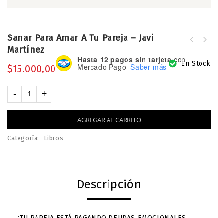
Sanar Para Amar A Tu Pareja – Javi
PREVENTA - Proverbios, la sabiduría
Martínez
Exigidas: Cómo liberarte del peso de
te está llamando - Javi Martínez
Hasta 12 pagos sin tarjeta
con
la autoexigencia... - Valeria
En Stock
Mercado Pago.
Saber más
$
15.000,00
Siniscalchi
AGREGAR AL CARRITO
Categoría:
Libros
Descripción
¿TU PAREJA ESTÁ PAGANDO DEUDAS EMOCIONALES