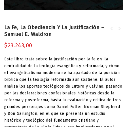
La Fe, La Obediencia Y La Justificación –
Un Obrero que no Tiene de qué
Samuel E. Waldron
¿Cómo, Pues, Deberíamos Adorar? -
Avergonzarse - David Charles y Rob
Samuel E. Waldron
Ventura
$
23.243,00
Este libro trata sobre la justificación por la fe en la
centralidad de la teología evangélica y reformada, y cómo
el evangelicalismo moderno se ha apartado de la posición
bíblica que la teología reformada aún sostiene. El autor
analiza los aportes teológicos de Lutero y Calvino, pasando
por las declaraciones confesionales históricas desde la
reforma y posreforma, hasta la evaluación y crítica de tres
grandes personajes como Daniel Fuller, Norman Shepherd
y Don Garlington, en el que se presenta un estudio
histórico y teológico del fundamento cristiano y