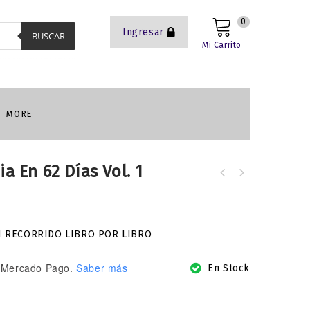
0
Ingresar
BUSCAR
Mi Carrito
MORE
a En 62 Días Vol. 1
Sanar para amar: Las personas
heridas lastiman. Las sanas, aman.
N RECORRIDO LIBRO POR LIBRO
Mercado Pago.
Saber más
En Stock