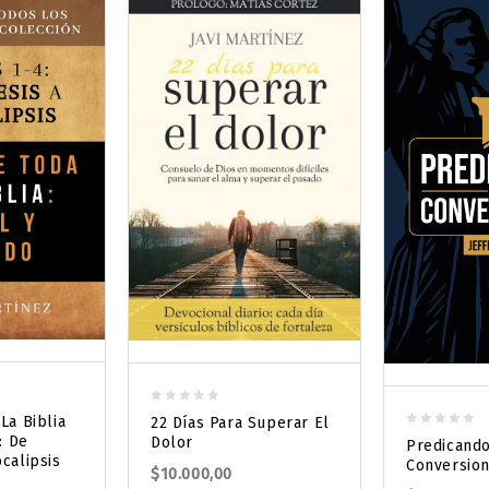
0
La Biblia
22 Días Para Superar El
out
0
: De
Dolor
Predicando
of
out
calipsis
Conversio
$
10.000,00
5
of