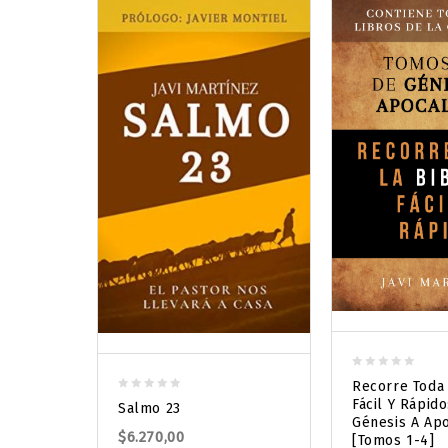
0
Recorre Toda 
out
0
Fácil Y Rápido
Salmo 23
of
out
Génesis A Apo
5
$
6.270,00
of
[Tomos 1-4]