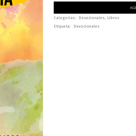
AG
Categorías:
Devocionales
,
Libros
Etiqueta:
Devocionales