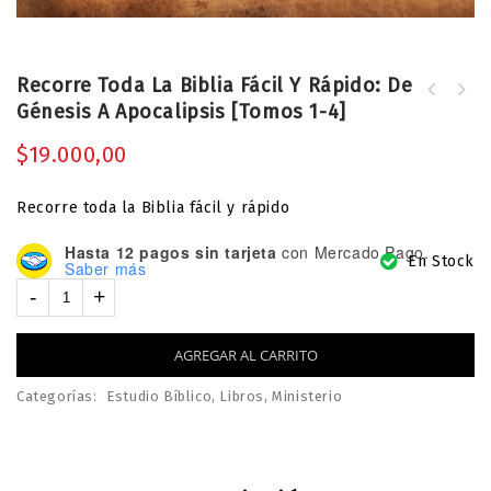
Recorre Toda La Biblia Fácil Y Rápido: De
Génesis A Apocalipsis [Tomos 1-4]
AMOR Y SEXO - para novios y solteros
- Javi Martínez
$
19.000,00
Recorre toda la Biblia fácil y rápido
Hasta 12 pagos sin tarjeta
con Mercado Pago.
En Stock
Saber más
AGREGAR AL CARRITO
Categorías:
Estudio Bíblico
,
Libros
,
Ministerio