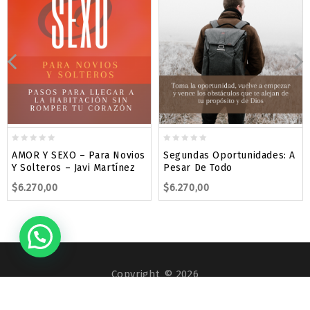
0
0
AMOR Y SEXO – Para Novios
Segundas Oportunidades: A
out
out
Y Solteros – Javi Martínez
Pesar De Todo
of
of
$
6.270,00
$
6.270,00
5
5
Copyright © 2026