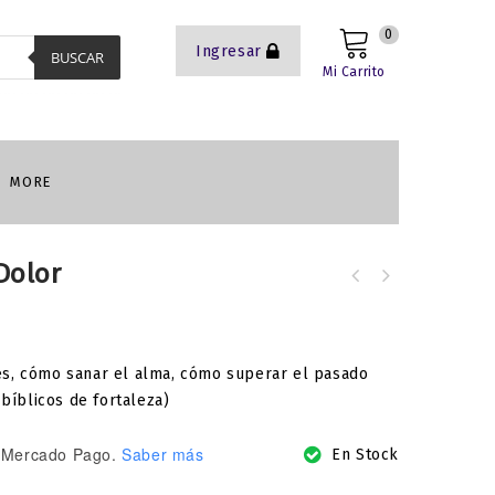
0
Ingresar
BUSCAR
Mi Carrito
MORE
Dolor
Segundas oportunidades: A pesar de
Devocional Toda la Bíblia en 62 días
todo
Vol. 1
es, cómo sanar el alma, cómo superar el pasado
 bíblicos de fortaleza)
Mercado Pago.
Saber más
En Stock