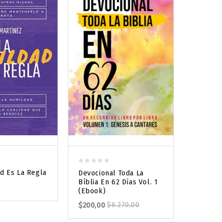
0
0
d Es La Regla
AMOR Y 
Devocional Toda La
out
out
Novios Y
Bíblia En 62 Días Vol. 1
of
of
Martíne
(Ebook)
5
5
$
6.270,
$
200,00
$
6.270,00