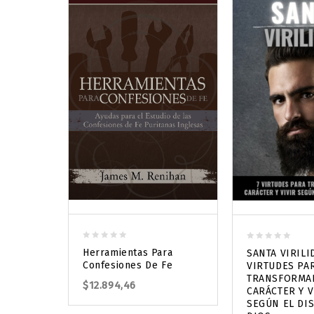
0
0
Herramientas Para
SANTA VIRILI
out
out
Confesiones De Fe
VIRTUDES PA
of
of
TRANSFORMA
$
12.894,46
5
5
CARÁCTER Y V
SEGÚN EL DI