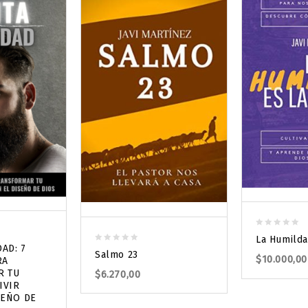
0
La Humilda
out
DAD: 7
0
Salmo 23
$
10.000,00
of
RA
out
5
R TU
$
6.270,00
of
IVIR
5
SEÑO DE