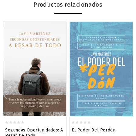
Productos relacionados
0
0
Segundas Oportunidades: A
El Poder Del Perdón
out
out
Pesar De Todo