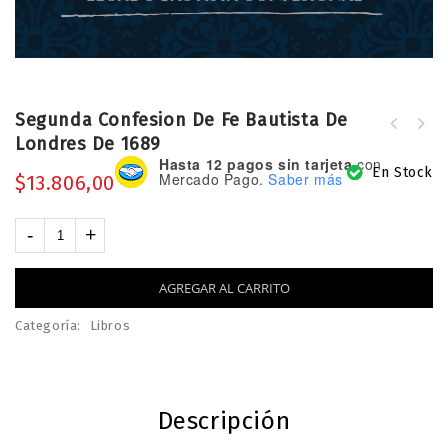
Segunda Confesion De Fe Bautista De
Lo que todo cristiano debe saber
Londres De 1689
sobre la justicia social
Hasta 12 pagos sin tarjeta
con
En Stock
Mercado Pago.
Saber más
$
13.806,00
AGREGAR AL CARRITO
Categoría:
Libros
Descripción