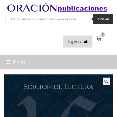
BUSCAR
0
Ingresar
Menu