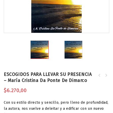
ESCOGIDOS PARA LLEVAR SU PRESENCIA
Devocional Toda la Bíblia en 62 días
– María Cristina Da Ponte De Dimarco
HAZLO POR MI - María Cristina Da
Vol. 1
Ponte de Dimarco
$
6.270,00
Con su estilo directo y sencillo, pero lleno de profundidad,
la autora, nos vuelve a deleitar y a edificar con un nuevo