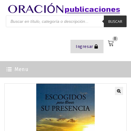
BUSCAR
0
Ingresar
Menu