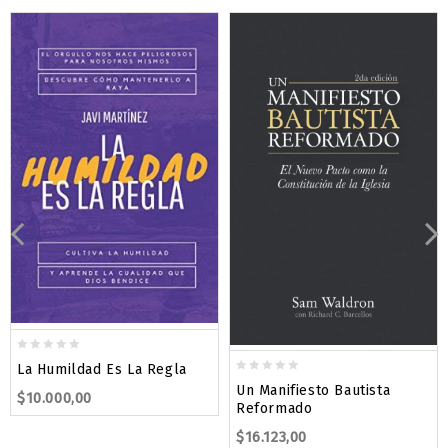
0
La Humildad Es La Regla
out
0
Un Manifiesto Bautista
$
10.000,00
of
out
Reformado
5
of
$
16.123,00
5