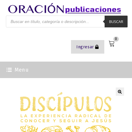
BUSCAR
0
Ingresar
Menu