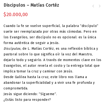
Discipulos – Matías Cortéz
Esto hice cuando me sorprendió lo
$
20.000,00
inesperado - Marcelo Oses
Cuando la fe se vuelve superficial, la palabra “discípulo”
suele ser reemplazada por otras más cómodas. Pero en
los Evangelios, ser discípulo no es opcional: es la única
forma auténtica de seguir a Jesús.
Discípulos
, de L. Matías Cortéz, es una reflexión bíblica y
pastoral sobre lo que significa oír la voz del Maestro,
dejarlo todo y seguirlo. A través de momentos clave en los
Evangelios, el autor revela el costo y la entrega total que
implica tomar la cruz y caminar con Jesús.
Desde Galilea hasta la cruz, este libro nos llama a
abandonar la superficialidad y a vivir una fe profunda y
comprometida.
Jesús sigue diciendo: “Sígueme”.
¿Estás listo para responder?