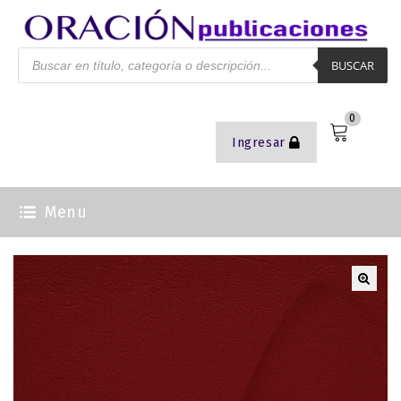
BUSCAR
0
Ingresar
Menu