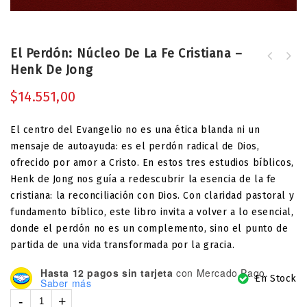
El Perdón: Núcleo De La Fe Cristiana –
¿Celebrando la Ley? Repensar la
Henk De Jong
ética del Antiguo Testamento - Hetty
Lalleman
$
14.551,00
El centro del Evangelio no es una ética blanda ni un
mensaje de autoayuda: es el perdón radical de Dios,
ofrecido por amor a Cristo. En estos tres estudios bíblicos,
Henk de Jong nos guía a redescubrir la esencia de la fe
cristiana: la reconciliación con Dios. Con claridad pastoral y
fundamento bíblico, este libro invita a volver a lo esencial,
donde el perdón no es un complemento, sino el punto de
partida de una vida transformada por la gracia.
Hasta 12 pagos sin tarjeta
con Mercado Pago.
En Stock
Saber más