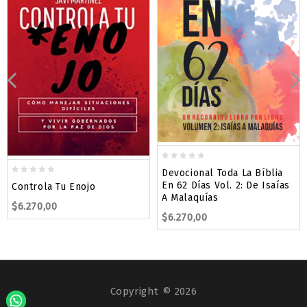
0
Devocional Toda La Bíblia
out
0
En 62 Días Vol. 2: De Isaías
Controla Tu Enojo
of
out
A Malaquías
5
$
6.270,00
of
$
6.270,00
5
Copyright © 2026