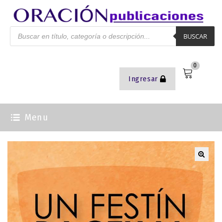
BUSCAR
0
Ingresar
Menu