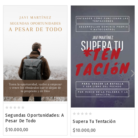
0
Segundas Oportunidades: A
out
0
Pesar De Todo
Supera Tu Tentación
of
out
$
10.000,00
5
$
10.000,00
of
5