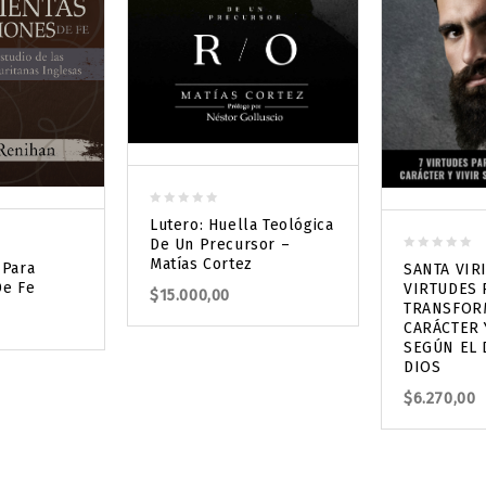
0
Lutero: Huella Teológica
out
De Un Precursor –
of
0
Matías Cortez
 Para
SANTA VIRI
5
out
De Fe
VIRTUDES 
$
15.000,00
of
TRANSFOR
5
CARÁCTER 
SEGÚN EL 
DIOS
$
6.270,00