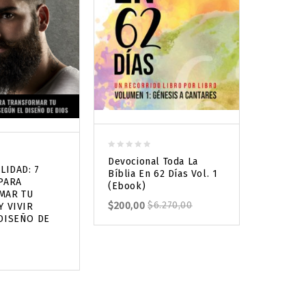
0
Devocional Toda La
out
LIDAD: 7
0
Bíblia En 62 Días Vol. 1
Salmo 2
of
PARA
out
(Ebook)
5
MAR TU
$
6.270,
of
$
200,00
$
6.270,00
Y VIVIR
5
DISEÑO DE