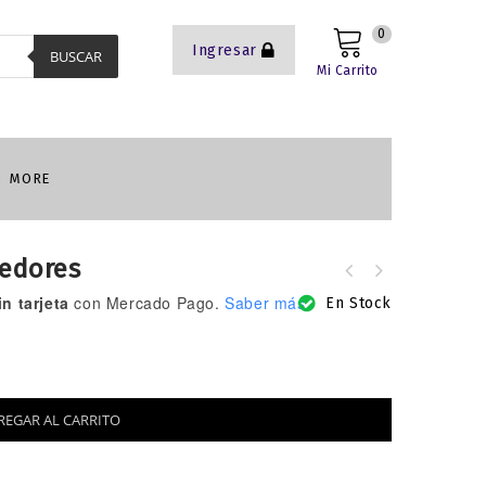
0
Ingresar
BUSCAR
Mi Carrito
MORE
jedores
n tarjeta
con Mercado Pago.
Saber más
Lo que todo cristiano debe saber
En Stock
sobre la justicia social
REGAR AL CARRITO