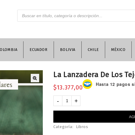
OLOMBIA
ECUADOR
BOLIVIA
CHILE
MÉXICO
La Lanzadera De Los Te
Hasta 12 pagos si
$
13.377,00
AG
Categoría:
Libros