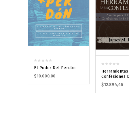
0
El Poder Del Perdón
0
out
Herramientas
out
$
10.000,00
of
Confesiones 
of
5
$
12.894,46
5