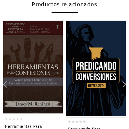
Productos relacionados
0
Herramientas Para
0
out