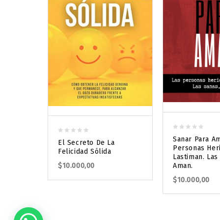
0
Sanar Para Am
0
El Secreto De La
out
Personas Her
out
Felicidad Sólida
of
Lastiman. Las
of
5
$
10.000,00
Aman.
5
$
10.000,00