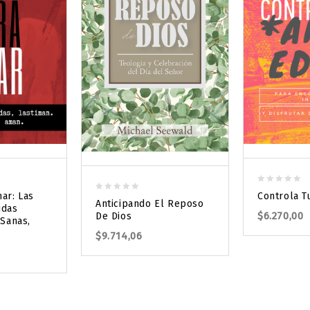
0
ar: Las
Controla T
0
out
Anticipando El Reposo
idas
out
$
6.270,00
of
De Dios
 Sanas,
of
5
$
9.714,06
5