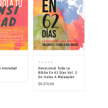
0
u Ansiedad
Devocional Toda La
out
0
Bíblia En 62 Días Vol. 2:
Predica
of
out
De Isaías A Malaquías
Convers
5
of
$
6.270,00
$
9.609,
5