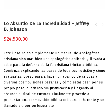
Lo Absurdo De La Incredulidad – Jeffrey
Entendiendo el Huerto Correctamente
D. Johnson
El Defecto Fatal de la Teología
- Richard C. Barcellos
detrás del Bautismo de Infantes -
$
24.530,00
Jeffrey D. Johnson
Este libro no es simplemente un manual de Apologética
cristiana sino más bien una apologética aplicada y llevada a
cabo para la defensa de la fe cristiana trinitaria bíblica.
Comienza explicando las bases de toda cosmovisión y cómo
evaluarlas. Luego pasa a hacer un abanico de críticas a
diversas cosmovisiones paganas y cómo éstas caen por su
propio peso, quedando sin justificación y llegando al
absurdo al final de cuentas. Finalmente procede a
presentar una cosmovisión bíblica cristiana coherente y un
llamado a creer en Jesucristo.