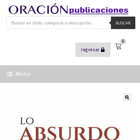
BUSCAR
0
Ingresar
Menu