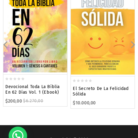
0
0
Devocional Toda La Bíblia
El Secreto De La Felicidad
out
out
En 62 Días Vol. 1 (Ebook)
Sólida
of
of
$
200,00
$
6.270,00
5
$
10.000,00
5