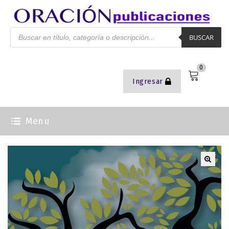
BUSCAR
0
Ingresar
Menu