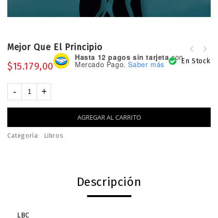
Mejor Que El Principio
Mas del Fin de los Tiempos : Otra
Hasta 12 pagos sin tarjeta
con
En Stock
explicacion para todos
Mercado Pago.
Saber más
$
15.179,00
AGREGAR AL CARRITO
Categoría:
Libros
Descripción
LBC