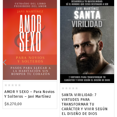
0
AMOR Y SEXO – Para Novios
0
out
SANTA VIRILIDAD: 7
Y Solteros – Javi Martínez
out
of
VIRTUDES PARA
of
$
6.270,00
5
TRANSFORMAR TU
5
CARÁCTER Y VIVIR SEGÚN
EL DISEÑO DE DIOS