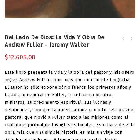
Del Lado De Dios: La Vida Y Obra De
Edificación y Belleza - James M.
Andrew Fuller – Jeremy Walker
Queda un Reposo Sagrado para el
Renihan
Pueblo de Dios - Jon English Lee
$
12.605,00
Este libro presenta la vida y la obra del pastor y misionero
inglés Andrew Fuller como más que una simple biografía.
El autor no sólo expone cómo fueros los primeros años y
la vida en general de Fuller, su relación con otros
ministros, su crecimiento espiritual, sus luchas y
debilidades; sino que también expone cómo fue el corazón
pastoral que movió a Fuller tanto a las misiones como al
cuidado espiritual de las iglesias locales. Esto hace de esta
obra más que una simple historia, es más un viaje con
grandes aprendizajes. A través de sus cartas, libros