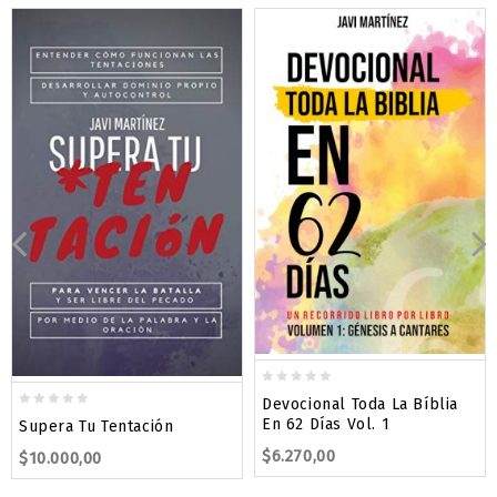
0
Devocional Toda La Bíblia
out
0
En 62 Días Vol. 1
Supera Tu Tentación
of
out
$
6.270,00
5
$
10.000,00
of
5