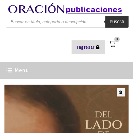
BUSCAR
0
Ingresar
Menu