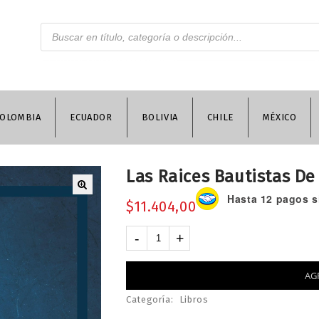
OLOMBIA
ECUADOR
BOLIVIA
CHILE
MÉXICO
Las Raices Bautistas De
Hasta 12 pagos si
$
11.404,00
AG
Categoría:
Libros