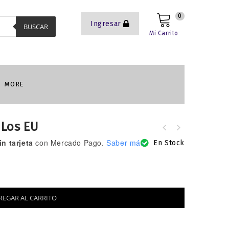
0
Ingresar
BUSCAR
Mi Carrito
MORE
 Los EU
n tarjeta
con Mercado Pago.
Saber más
Dos cosas que debes hacer para ser
En Stock
Salvo
REGAR AL CARRITO