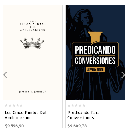
0
0
Los Cinco Puntos Del
Predicando Para
out
out
Amilenarismo
Conversiones
of
of
$
9.596,90
$
9.609,78
5
5