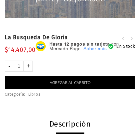
La Busqueda De Gloria
Hasta 12 pagos sin tarjeta
con
En Stock
La Cena del Señor como Medio de
Mercado Pago.
Saber más
$
14.407,00
Gracia
AGREGAR AL CARRITO
Categoría:
Libros
Descripción