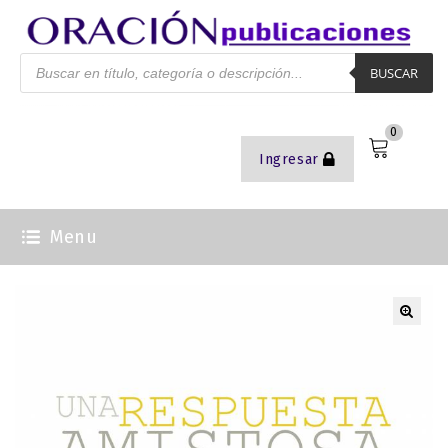
BUSCAR
0
Ingresar
Menu