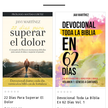
0
0
22 Días Para Superar El
Devocional Toda La Bíblia
out
out
Dolor
En 62 Días Vol. 1
of
of