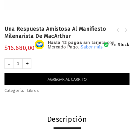
Una Respuesta Amistosa Al Manifiesto
Milenarista De MacArthur
Mas del Fin de los Tiempos : Otra
Hasta 12 pagos sin tarjeta
con
explicacion para todos
En Stock
Mercado Pago.
Saber más
$
16.680,00
AGREGAR AL CARRITO
Categoría:
Libros
Descripción