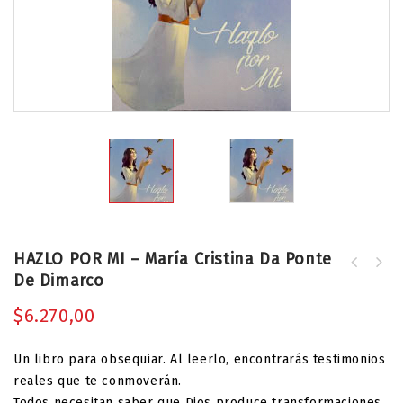
HAZLO POR MI – María Cristina Da Ponte
ESCOGIDOS PARA LLEVAR SU PRESENCIA -
De Dimarco
DIAMANTES EN LA OSCURIDAD - María
María Cristina Da Ponte de Dimarco
Cristina Da Ponte de Dimarco
$
6.270,00
Un libro para obsequiar. Al leerlo, encontrarás testimonios
reales que te conmoverán.
Todos necesitan saber que Dios produce transformaciones